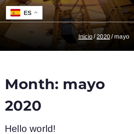
ES
ExoCare
Wearable and Onboard Solutions
Inicio
2020
mayo
Month:
mayo
2020
Hello world!